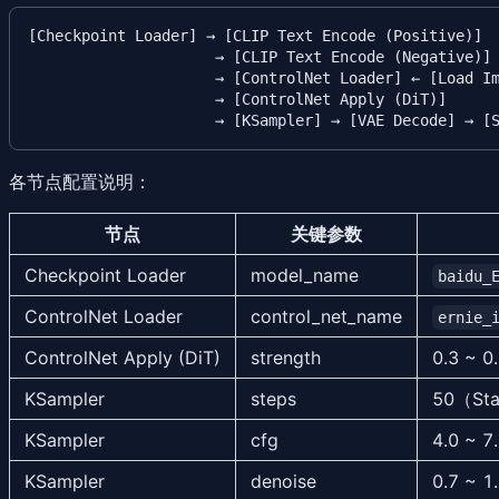
[Checkpoint Loader] → [CLIP Text Encode (Positive)]

                     → [CLIP Text Encode (Negative)]

                     → [ControlNet Loader] ← [Load 
                     → [ControlNet Apply (DiT)]

各节点配置说明
：
节点
关键参数
Checkpoint Loader
model_name
baidu_
ControlNet Loader
control_net_name
ernie_
ControlNet Apply (DiT)
strength
0.3 ~
KSampler
steps
50（Sta
KSampler
cfg
4.0 ~ 7
KSampler
denoise
0.7 ~ 1