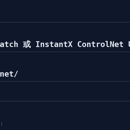
atch 或 InstantX ControlNet 
net/
链：