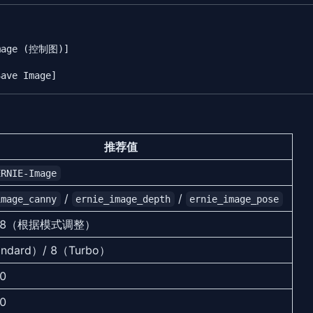
Image (控制图)]

推荐值
ERNIE-Image
/
/
image_canny
ernie_image_depth
ernie_image_pose
 0.8（根据模式调整）
ndard）/ 8（Turbo）
.0
.0