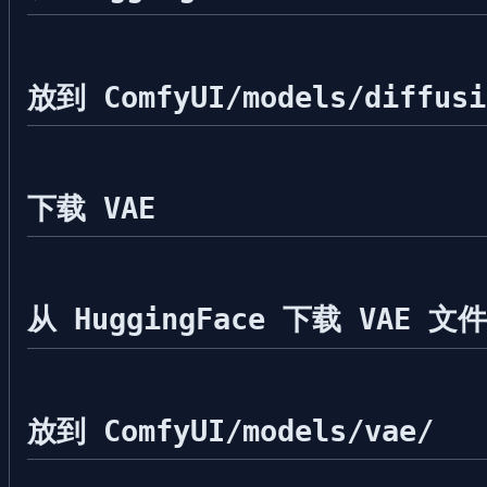
放到 ComfyUI/models/diffusi
下载 VAE
从 HuggingFace 下载 VAE 文件
放到 ComfyUI/models/vae/