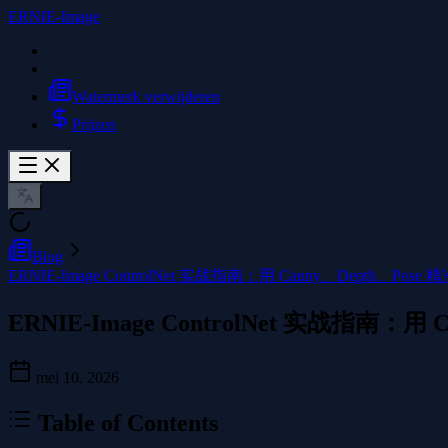
ERNIE-Image
Watermerk verwijderen
Prijzen
Blog
ERNIE-Image ControlNet 实战指南：用 Canny、Depth、Po
ERNIE-Image ControlNet 实战指南：
mei 10, 2026
Table of Contents