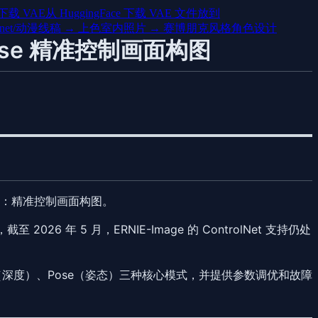
下载 VAE
从 HuggingFace 下载 VAE 文件
放到
et/
动漫线稿 → 上色
室内照片 → 赛博朋克风格
角色设计
、Pose 精准控制画面构图
求：
精准控制画面构图
。
 年 5 月，ERNIE-Image 的 ControlNet 支持仍处
、Depth（深度）、Pose（姿态）三种核心模式，并提供参数调优和故障