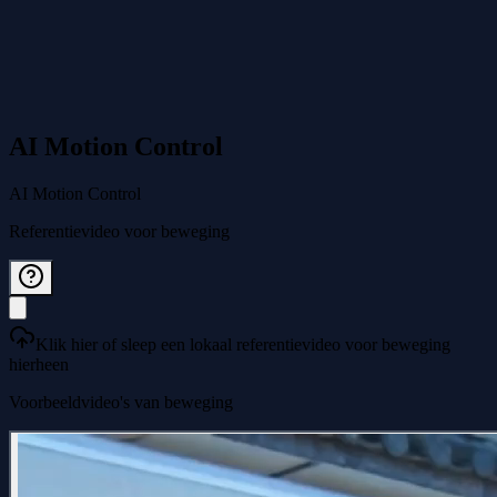
AI Motion Control
AI Motion Control
Referentievideo voor beweging
Klik hier of sleep een lokaal referentievideo voor beweging
hierheen
Voorbeeldvideo's van beweging