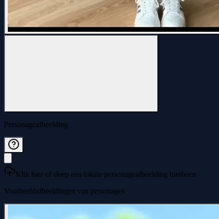
Personageafbeelding
Klik hier of sleep een lokale personageafbeelding hierheen
Voorbeeldafbeeldingen van personages