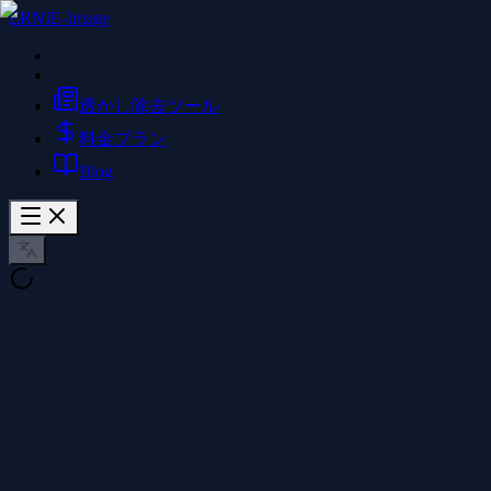
ERNIE-Image
透かし除去ツール
料金プラン
Blog