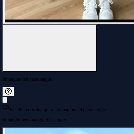
Immagine del personaggio
Fai clic o trascina qui un'immagine del personaggio
Immagini personaggio di esempio