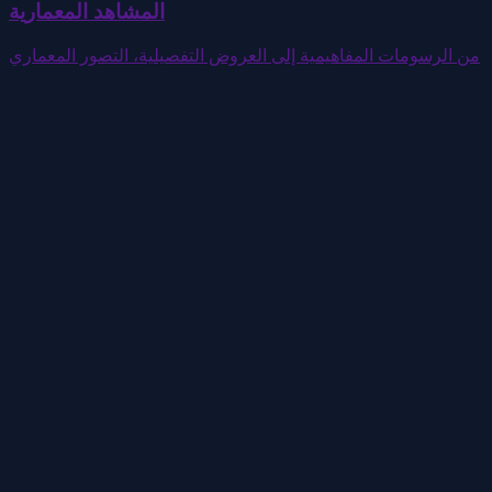
المشاهد المعمارية
من الرسومات المفاهيمية إلى العروض التفصيلية، التصور المعماري
التجارة الإلكترونية والتسويق
وداعاً لاستوديوهات التصوير الباهظة. ارفع صور المنتجات، يقوم
الذكاء الاصطناعي بتوليد خلفيات مشاهد متنوعة تلقائياً
إنشاء المحتوى المحلي
نماذج الذكاء الاصطناعي الأخرى تواجه صعوبة مع العناصر الصينية.